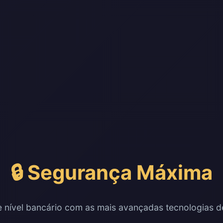
🔒 Segurança Máxima
 nível bancário com as mais avançadas tecnologias 