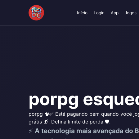
Início
Login
App
Jogos
porpg esquec
porpg 🧠✅ Está pagando bem quando você joga
grátis 🎁. Defina limite de perda 🛡️.
⚡
A tecnologia mais avançada do Br