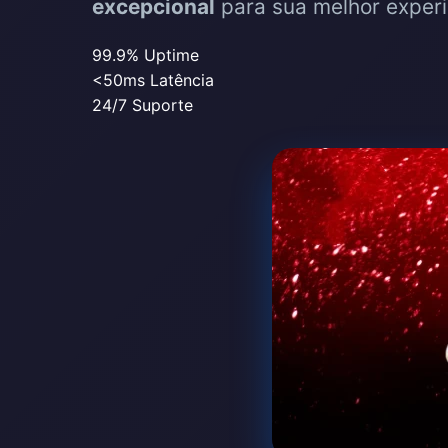
excepcional
para sua melhor experi
99.9%
Uptime
<50ms
Latência
24/7
Suporte