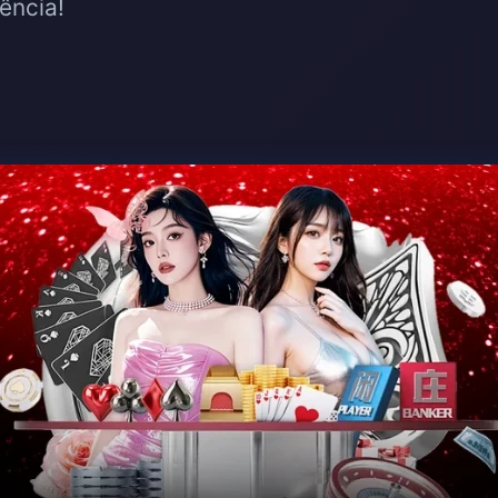
ência!