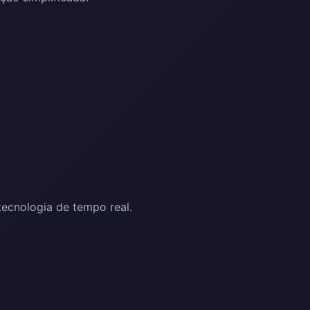
ecnologia de tempo real.