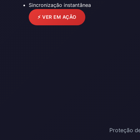
Sincronização instantânea
⚡ VER EM AÇÃO
Proteção de