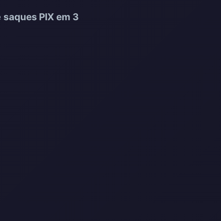
e
saques PIX em 3