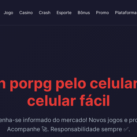
Jogo
Casino
Crash
Esporte
Bônus
Promo
Plataforma
n porpg pelo celular
celular fácil
enha-se informado do mercado! Novos jogos e p
Acompanhe 🚀. Responsabilidade sempre ✅.