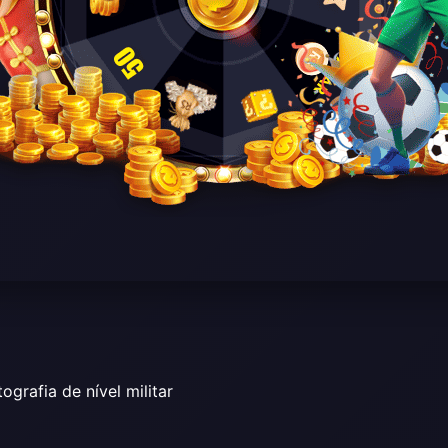
grafia de nível militar