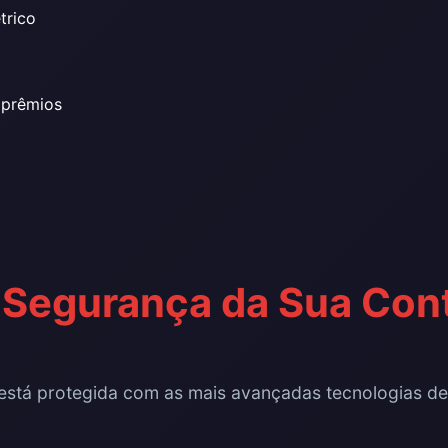
trico
 prêmios
 Segurança da Sua Con
está protegida com as mais avançadas tecnologias d