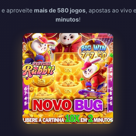
 e aproveite
mais de 580 jogos
, apostas ao vivo 
minutos
!