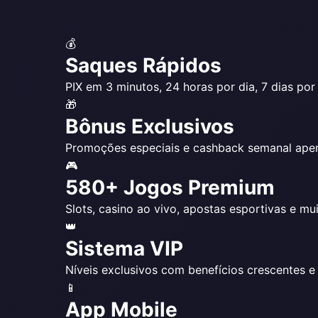
💰
Saques Rápidos
PIX em 3 minutos, 24 horas por dia, 7 dias po
🎁
Bônus Exclusivos
Promoções especiais e cashback semanal apen
🎮
580+ Jogos Premium
Slots, casino ao vivo, apostas esportivas e mu
👑
Sistema VIP
Níveis exclusivos com benefícios crescentes e
📱
App Mobile