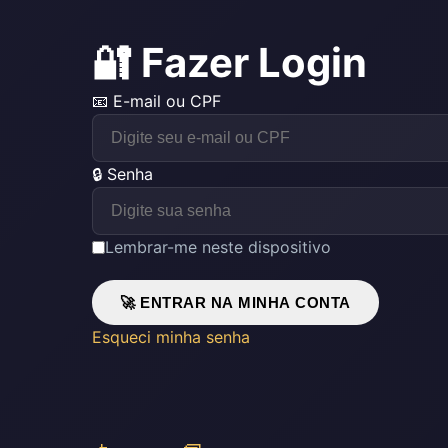
🔐 Fazer Login
📧 E-mail ou CPF
🔒 Senha
Lembrar-me neste dispositivo
🚀 ENTRAR NA MINHA CONTA
Esqueci minha senha