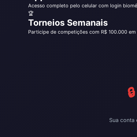
Acesso completo pelo celular com login biomé
🏆
Torneios Semanais
Participe de competições com R$ 100.000 em

Sua conta 