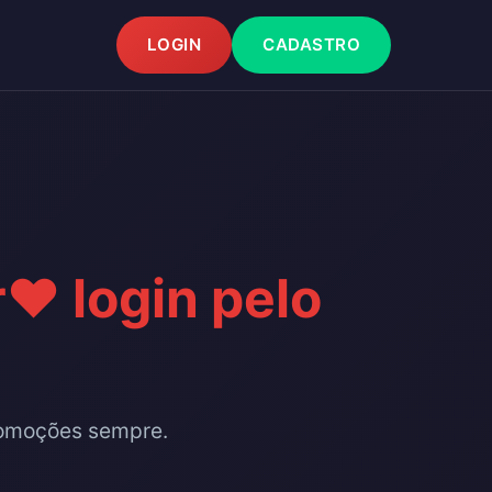
LOGIN
CADASTRO
❤️ login pelo
romoções sempre.